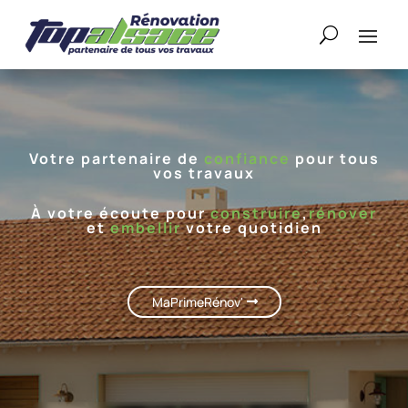
Votre partenaire de
confiance
pour tous
vos travaux
À votre écoute pour
construire
,
rénover
et
embellir
votre quotidien
MaPrimeRénov'